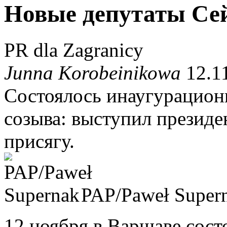
Новые депутаты Се
PR dla Zagranicy
Junna Korobeinikowa
12.11
Состоялось инаугурационн
созыва: выступил президе
присягу.
PAP/Paweł Super
12 ноября в Варшаве сост