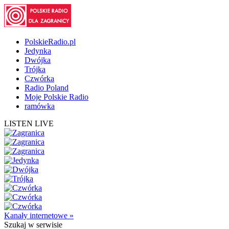
PolskieRadio.pl
Jedynka
Dwójka
Trójka
Czwórka
Radio Poland
Moje Polskie Radio
ramówka
LISTEN LIVE
Kanały internetowe »
Szukaj
w serwisie