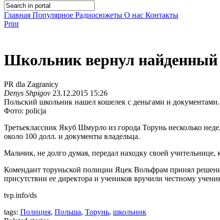
Главная
Популярное
Радиосюжеты
О нас
Контакты
Print
Школьник вернул найденный к
PR dla Zagranicy
Denys Shpigov
23.12.2015 15:26
Польский школьник нашел кошелек с деньгами и документами. С
Фото: policja
Третьеклассник Якуб Шмурло из города Торунь несколько недел
около 100 долл. и документы владельца.
Мальчик, не долго думая, передал находку своей учительнице, 
Комендант торуньской полиции Яцек Вольфрам принял решение 
присутствии ее директора и учеников вручили честному учени
tvp.info/ds
tags:
Полиция
,
Польша
,
Торунь
,
школьник