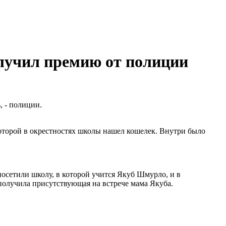
олучил премию от полиции
, - полиции.
которой в окрестностях школы нашел кошелек. Внутри было
осетили школу, в которой учится Якуб Шмурло, и в
получила присутствующая на встрече мама Якуба.