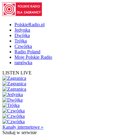
PolskieRadio.pl
Jedynka
Dwójka
Trójka
Czwórka
Radio Poland
Moje Polskie Radio
ramówka
LISTEN LIVE
Kanały internetowe »
Szukaj
w serwisie