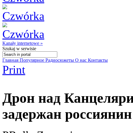
Kanały internetowe »
Szukaj
w serwisie
Главная
Популярное
Радиосюжеты
О нас
Контакты
Print
Дрон над Канцеляр
задержан россиянин