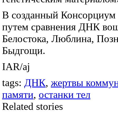
В созданный Консорциум 
путем сравнения ДНК вош
Белостока, Люблина, Поз
Быдгощи.
IAR/aj
tags:
ДНК
,
жертвы комму
памяти
,
останки тел
Related stories