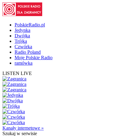
PolskieRadio.pl
Jedynka
Dwójka
Trójka
Czwórka
Radio Poland
Moje Polskie Radio
ramówka
LISTEN LIVE
Kanały internetowe »
Szukaj
w serwisie