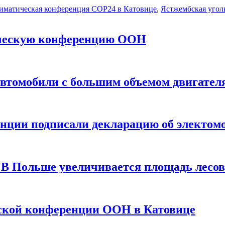
иматическая конференция СОР24 в Катовице
,
Ястжембская угол
ическую конференцию ООН
автомобили с большим объемом двигател
нции подписали декларацию об электом
В Польше увеличивается площадь лесов
еской конференции ООН в Катовице