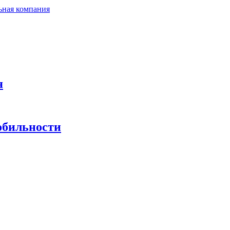
ьная компания
я
обильности