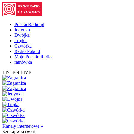
PolskieRadio.pl
Jedynka
Dwójka
Trójka
Czwórka
Radio Poland
Moje Polskie Radio
ramówka
LISTEN LIVE
Kanały internetowe »
Szukaj
w serwisie