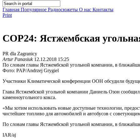
Главная
Популярное
Радиосюжеты
О нас
Контакты
Print
COP24: Ястжембская угольная
PR dla Zagranicy
Artur Panasiuk
12.12.2018 15:25
По словам главы Ястжембской угольной компании, в ближайш
Фото: PAP/Andrzej Grygiel
Участники Климатической конференции ООН обсудили будущее 
Глава Ястжембской угольной компании Даниель Озон сообщил о
каменноугольного кокса.
«Мы хотим использовать новые доступные технологии, предос
чистейшее топливо для автомобилей и автобусов с советующим
По словам главы Ястжембской угольной компании, в ближайше
IAR/aj