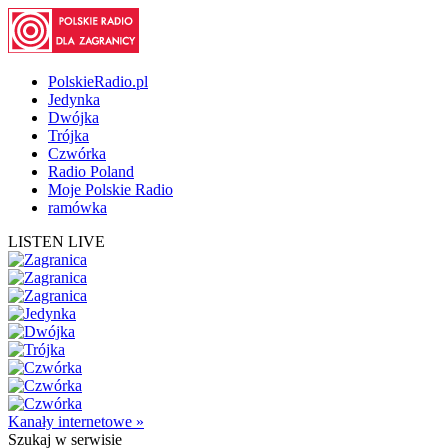
PolskieRadio.pl
Jedynka
Dwójka
Trójka
Czwórka
Radio Poland
Moje Polskie Radio
ramówka
LISTEN LIVE
Kanały internetowe »
Szukaj
w serwisie