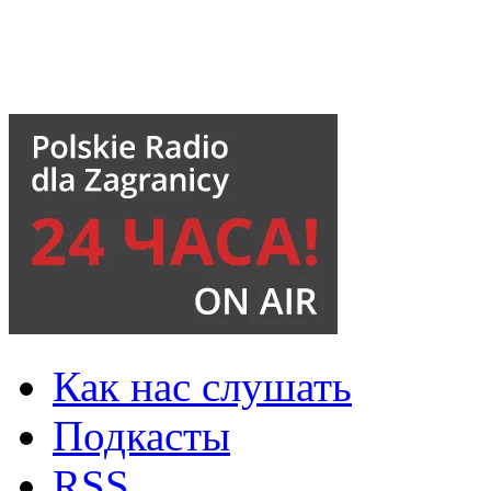
Как нас слушать
Подкасты
RSS