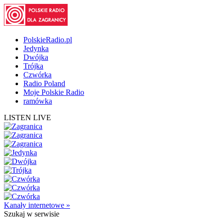
PolskieRadio.pl
Jedynka
Dwójka
Trójka
Czwórka
Radio Poland
Moje Polskie Radio
ramówka
LISTEN LIVE
Kanały internetowe »
Szukaj
w serwisie