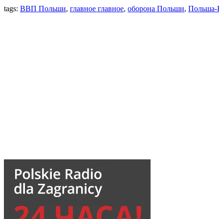
tags:
ВВП Польши
,
главное главное
,
оборона Польши
,
Польша