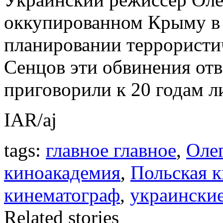
оккупированном Крыму в м
планировании террористи
Сенцов эти обвинения отве
приговорили к 20 годам 
IAR/aj
tags:
главное главное
,
Оле
киноакадемия
,
Польская 
кинематограф
,
украински
Related stories