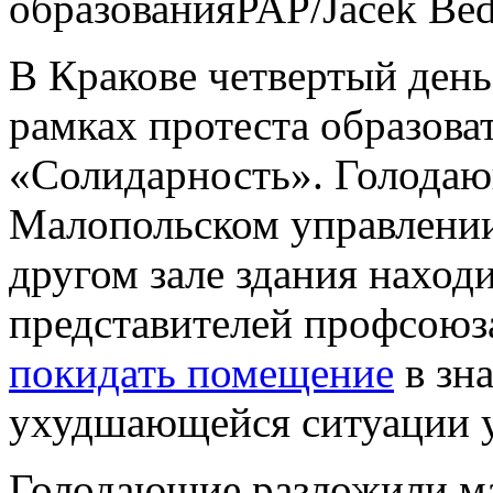
образования
PAP/Jacek Be
В Кракове четвертый день
рамках протеста образова
«Солидарность». Голодаю
Малопольском управлении
другом зале здания находи
представителей профсоюз
покидать помещение
в зна
ухудшающейся ситуации у
Голодающие разложили м