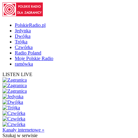
PolskieRadio.pl
Jedynka
Dwójka
Trójka
Czwórka
Radio Poland
Moje Polskie Radio
ramówka
LISTEN LIVE
Kanały internetowe »
Szukaj
w serwisie