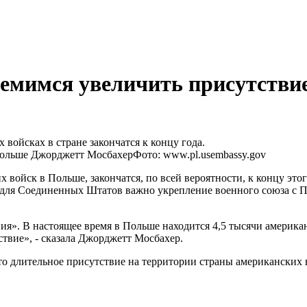
емимся увеличить присутств
войсках в стране закончатся к концу года.
ольше Джорджетт Мосбахер
Фото: www.pl.usembassy.gov
 войск в Польше, закончатся, по всей вероятности, к концу э
то для Соединенных Штатов важно укрепление военного союза с
я». В настоящее время в Польше находится 4,5 тысячи американ
ствие», - сказала Джорджетт Мосбахер.
 длительное присутствие на территории страны американских в