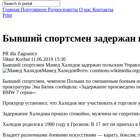
Главная
Популярное
Радиосюжеты
О нас
Контакты
Print
Бывший спортсмен задержан 
PR dla Zagranicy
Viktar Korbut
11.06.2019 15:30
Бывший спортсмен Мамед Халидов задержан польским Управле
Мамед Халидов
Фото: commons.wikimedia.org/
Бывший спортсмен, чемпион Польши по смешанным боевым иск
прокуратуры Эва Бялик сообщила: «Задержание произведено по 
BMW 7 серии».
Прокурор установил, что Халидов мог участвовать в торговл
Задержание Халидова прошло спокойно, мужчина не сопротивлял
Халидов родился в 1980 году в Грозном. В 17 лет он приехал 
Владеет различными боевыми искусствами — каратэ, боксом, т