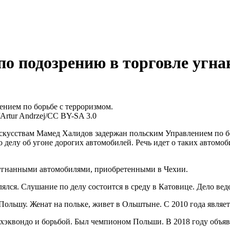
по подозрению в торговле угн
нием по борьбе с терроризмом.
Artur Andrzej/CC BY-SA 3.0
усствам Мамед Халидов задержан польским Управлением по бо
делу об угоне дорогих автомобилей. Речь идет о таких автомоб
е угнанными автомобилями, приобретенными в Чехии.
ся. Слушание по делу состоится в среду в Катовице. Дело ведет
в Польшу. Женат на польке, живет в Ольштыне. С 2010 года явля
хэквондо и борьбой. Был чемпионом Польши. В 2018 году объяв