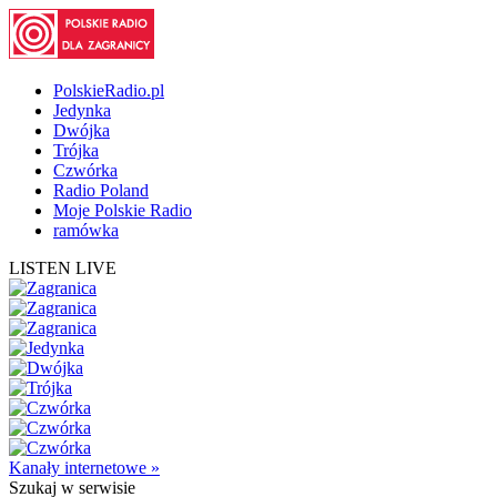
PolskieRadio.pl
Jedynka
Dwójka
Trójka
Czwórka
Radio Poland
Moje Polskie Radio
ramówka
LISTEN LIVE
Kanały internetowe »
Szukaj
w serwisie