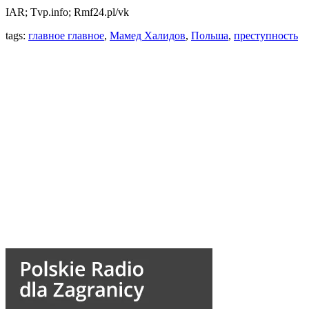
IAR; Tvp.info; Rmf24.pl/vk
tags:
главное главное
,
Мамед Халидов
,
Польша
,
преступность