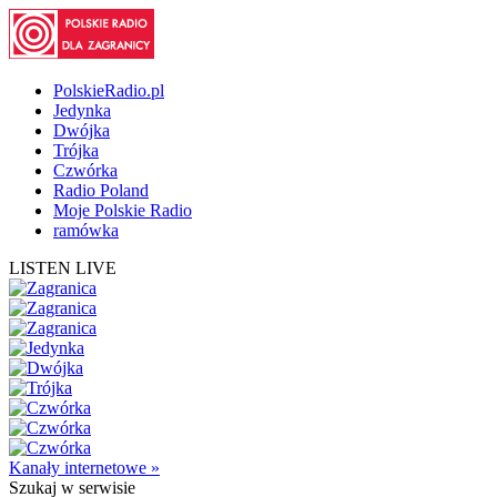
PolskieRadio.pl
Jedynka
Dwójka
Trójka
Czwórka
Radio Poland
Moje Polskie Radio
ramówka
LISTEN LIVE
Kanały internetowe »
Szukaj
w serwisie