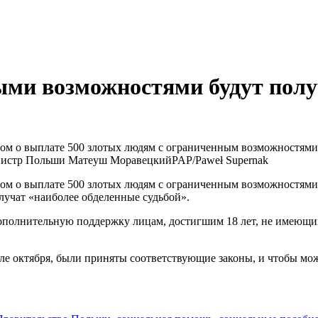
ыми возможностями будут полу
том о выплате 500 злотых людям с ограниченным возможностями
нистр Польши Матеуш Моравецкий
PAP/Paweł Supernak
том о выплате 500 злотых людям с ограниченным возможностями,
учат «наиболее обделенные судьбой».
дополнительную поддержку лицам, достигшим 18 лет, не имеющ
чале октября, были приняты соответствующие законы, и чтобы м