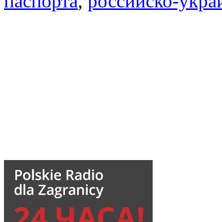
паспорта
,
российско-укра