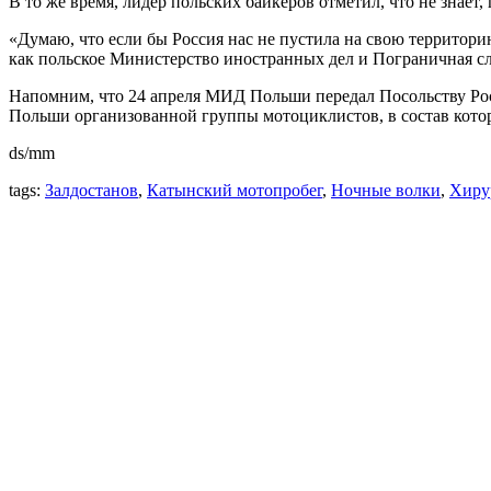
В то же время, лидер польских байкеров отметил, что не знае
«Думаю, что если бы Россия нас не пустила на свою территорию
как польское Министерство иностранных дел и Пограничная слу
Напомним, что 24 апреля МИД Польши передал Посольству Рос
Польши организованной группы мотоциклистов, в состав кото
ds/mm
tags:
Залдостанов
,
Катынский мотопробег
,
Ночные волки
,
Хиру