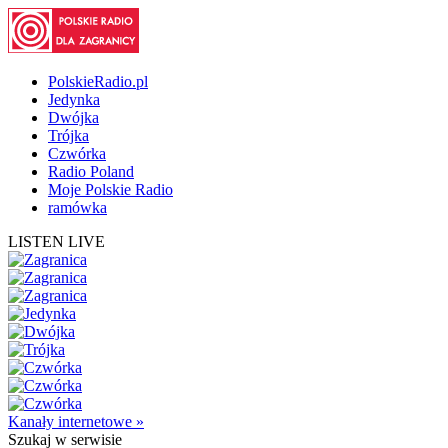
PolskieRadio.pl
Jedynka
Dwójka
Trójka
Czwórka
Radio Poland
Moje Polskie Radio
ramówka
LISTEN LIVE
Kanały internetowe »
Szukaj
w serwisie