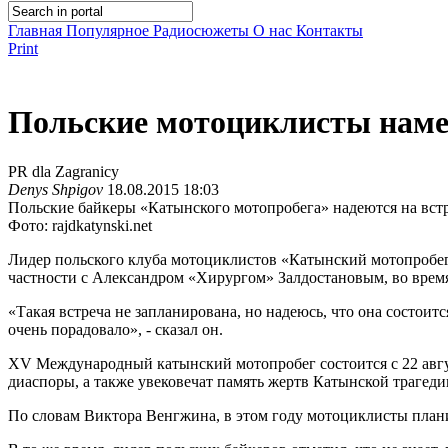
Главная
Популярное
Радиосюжеты
О нас
Контакты
Print
Польские мотоциклисты наме
PR dla Zagranicy
Denys Shpigov
18.08.2015 18:03
Польские байкеры «Катынского мотопробега» надеются на встр
Фото: rajdkatynski.net
Лидер польского клуба мотоциклистов «Катынский мотопробег
частности с Александром «Хирургом» Залдостановым, во время
«Такая встреча не запланирована, но надеюсь, что она состоит
очень порадовало», - сказал он.
XV Международный катынский мотопробег состоится с 22 август
диаспоры, а также увековечат память жертв Катынской трагеди
По словам Виктора Венгжина, в этом году мотоциклисты план