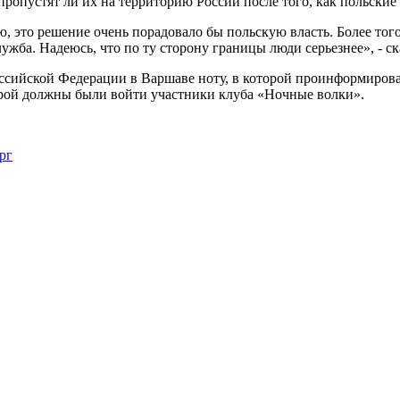
т, пропустят ли их на территорию России после того, как польск
, это решение очень порадовало бы польскую власть. Более того,
жба. Надеюсь, что по ту сторону границы люди серьезнее», - ск
сийской Федерации в Варшаве ноту, в которой проинформировал
рой должны были войти участники клуба «Ночные волки».
рг