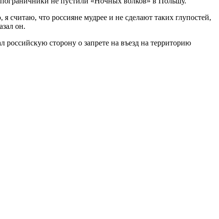
ие пограничники не пустили «Ночных волков» в Польшу.
 я считаю, что россияне мудрее и не сделают таких глупостей,
азал он.
 российскую сторону о запрете на въезд на территорию