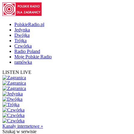
PolskieRadio.pl
Jedynka
Dwójka
Trójka
Czwórka
Radio Poland
Moje Polskie Radio
ramówka
LISTEN LIVE
Kanały internetowe »
Szukaj
w serwisie