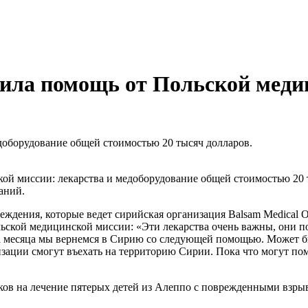
пила помощь от Польской меди
доборудование общей стоимостью 20 тысяч долларов.
й миссии: лекарства и медоборудование общей стоимостью 20 
аний.
ждения, которые ведет сирийская организация Balsam Medical Or
ьской медицинской миссии: «Эти лекарства очень важны, они по
ва месяца мы вернемся в Сирию со следующей помощью. Может бы
изации смогут въехать на территорию Сирии. Пока что могут по
аков на лечение пятерых детей из Алеппо с поврежденными взр