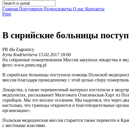
Главная
Популярное
Радиосюжеты
О нас
Контакты
Print
В сирийские больницы посту
PR dla Zagranicy
Iryna Kudriavtseva
15.02.2017 18:00
На собранные пожертвования Миссия закупила лекарства и ме
фото: www.pmm.org.pl
В сирийские больницы поступила помощь Польской медицинско
миссия благодаря проведенному с этой целью сбору пожертвов
Лекарства, а также перевязочный материал поступили в медучре
медпунктах, рассказывает Малгожата Оласиньская-Харт из Пол
сирийцев. Мы это вполне осознаем. Мы надеемся, что через д
настолько, что границы откроются и благотворительные орган
организации».
Польская медицинская миссия старается также перевезти в Кр
с местными властями.