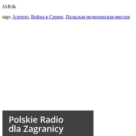
IAR/ik
tags:
Алеппо
,
Война в Сирии
,
Польская медицинская миссия