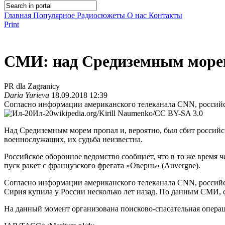
Главная
Популярное
Радиосюжеты
О нас
Контакты
Print
СМИ: над Средиземным морем
PR dla Zagranicy
Daria Yurieva
18.09.2018 12:39
Согласно информации американского телеканала CNN, российс
Ил-20
wikipedia.org/Kirill Naumenko/CC BY-SA 3.0
Над Средиземным морем пропал и, вероятно, был сбит россий
военнослужащих, их судьба неизвестна.
Российское оборонное ведомство сообщает, что в то же время 
пуск ракет с французского фрегата «Овернь» (Auvergne).
Согласно информации американского телеканала CNN, российс
Сирия купила у России несколько лет назад. По данным СМИ, 
На данный момент организована поисково-спасательная операц