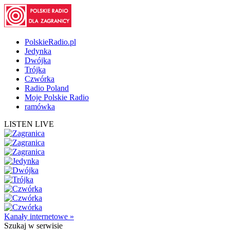
PolskieRadio.pl
Jedynka
Dwójka
Trójka
Czwórka
Radio Poland
Moje Polskie Radio
ramówka
LISTEN LIVE
Kanały internetowe »
Szukaj
w serwisie