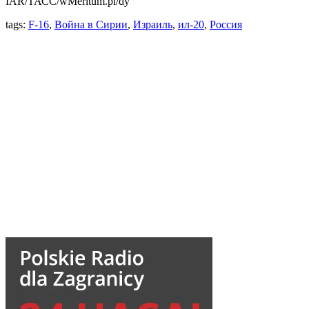
IAR/ТАСС/wMeritum.pl/dy
tags:
F-16
,
Война в Сирии
,
Израиль
,
ил-20
,
Россия