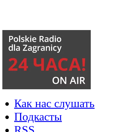
Как нас слушать
Подкасты
RSS