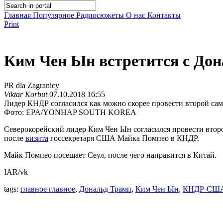
Главная
Популярное
Радиосюжеты
О нас
Контакты
Print
Ким Чен Ын встретится с До
PR dla Zagranicy
Viktar Korbut
07.10.2018 16:55
Лидер КНДР согласился как можно скорее провести второй са
Фото: EPA/YONHAP SOUTH KOREA
Северокорейский лидер Ким Чен Ын согласился провести вто
после
визита
госсекретаря США Майка Помпео в КНДР.
Майк Помпео посещает Сеул, после чего направится в Китай.
IAR/vk
tags:
главное главное
,
Дональд Трамп
,
Ким Чен Ын
,
КНДР-СШ