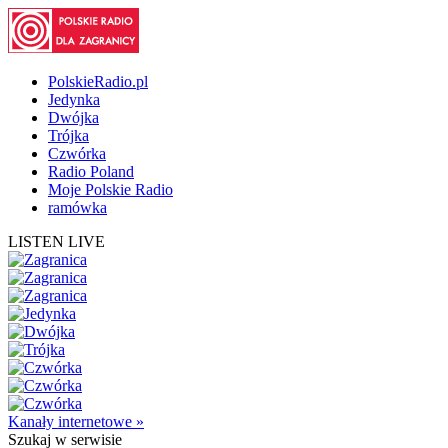
PolskieRadio.pl
Jedynka
Dwójka
Trójka
Czwórka
Radio Poland
Moje Polskie Radio
ramówka
LISTEN LIVE
Kanały internetowe »
Szukaj
w serwisie