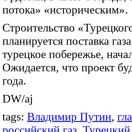
потока» «историческим».
Строительство «Турецкого
планируется поставка газ
турецкое побережье, начал
Ожидается, что проект бу
года.
DW/aj
tags:
Владимир Путин
,
гл
российский газ
,
Турецкий