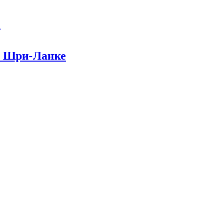
а
 в Шри-Ланке