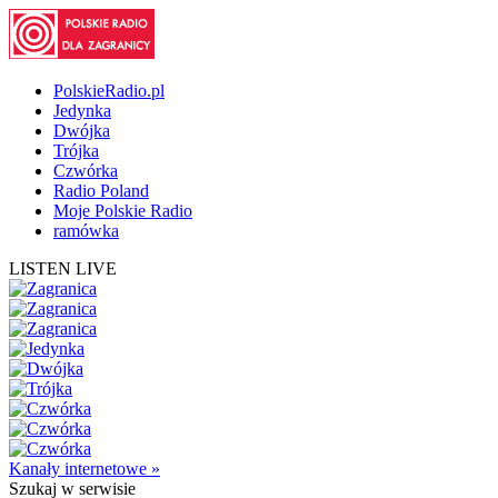
PolskieRadio.pl
Jedynka
Dwójka
Trójka
Czwórka
Radio Poland
Moje Polskie Radio
ramówka
LISTEN LIVE
Kanały internetowe »
Szukaj
w serwisie