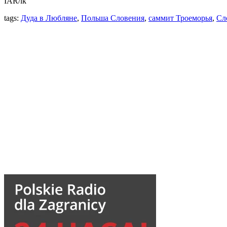
IAR/ik
tags:
Дуда в Любляне
,
Польша Словения
,
саммит Троеморья
,
Сл