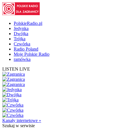
PolskieRadio.pl
Jedynka
Dwójka
Trójka
Czwórka
Radio Poland
Moje Polskie Radio
ramówka
LISTEN LIVE
Kanały internetowe »
Szukaj
w serwisie