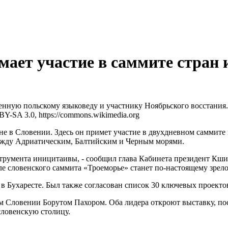
ает участие в саммите стран
енную польскому языковеду и участнику Ноябрьского восстания.
BY-SA 3.0, https://commons.wikimedia.org
е в Словении. Здесь он примет участие в двухдневном саммите 
между Адриатическим, Балтийским и Черным морями.
нструмента иницитаивы, - сообщил глава Кабинета президент К
ле словенского саммита «Троеморье» станет по-настоящему зре
 в Бухаресте. Был также согласован список 30 ключевых проект
ом Словении Борутом Пахором. Оба лидера откроют выставку, п
ловенскую столицу.