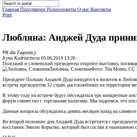
Главная
Популярное
Радиосюжеты
О нас
Контакты
Print
Любляна: Анджей Дуда приним
PR dla Zagranicy
Iryna Kudriavtseva
05.06.2019 13:20
Полський и словенский президенты откроют выставку, посвящ
Любляна, Словения
Фото: Tiia Monto, CC 
Президент Польши Анджей Дуда находится в визитом в Люблян
встреча президентов 12 стран, распложённых на территории 
В этому году на встрече будут обсуждаться три конкретные и
форум совместно с торговыми палатами. Мы надеемся, что пос
Данные вопросы обсуждались девять месяцев назад на саммите
Во второй половине дня Анджей Дуда встретится с президент
восстания Эмилю Корытко, который был сослан в нынешнюю с