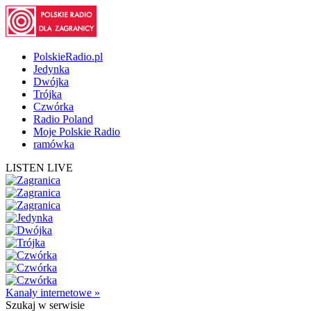
PolskieRadio.pl
Jedynka
Dwójka
Trójka
Czwórka
Radio Poland
Moje Polskie Radio
ramówka
LISTEN LIVE
Kanały internetowe »
Szukaj
w serwisie