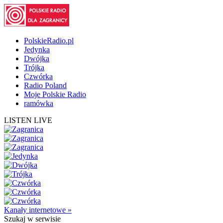
PolskieRadio.pl
Jedynka
Dwójka
Trójka
Czwórka
Radio Poland
Moje Polskie Radio
ramówka
LISTEN LIVE
Kanały internetowe »
Szukaj
w serwisie