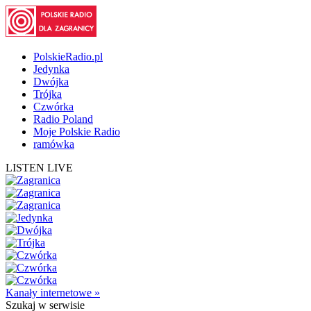
PolskieRadio.pl
Jedynka
Dwójka
Trójka
Czwórka
Radio Poland
Moje Polskie Radio
ramówka
LISTEN LIVE
Kanały internetowe »
Szukaj
w serwisie