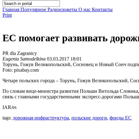
Главная
Популярное
Радиосюжеты
О нас
Контакты
Print
ЕС помогает развивать доро
PR dla Zagranicy
Eugenia Samodelkina
03.03.2017 18:01
Торунь, Гожув Великопольский, Сосновец и Новый Сонч подп
Foto: pixabay.com
Четыре польских города – Торунь, Гожув Великопольский, Со
По словам вице-министра развития Польши Витольда Словика, и
связь с главными государственными экспресс-дорогами Польш
IAR/es
tags:
дорожная инфраструктура
,
польские дороги
,
фонды ЕС