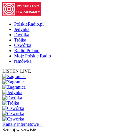
PolskieRadio.pl
Jedynka
Dwójka
Trójka
Czwórka
Radio Poland
Moje Polskie Radio
ramówka
LISTEN LIVE
Kanały internetowe »
Szukaj
w serwisie