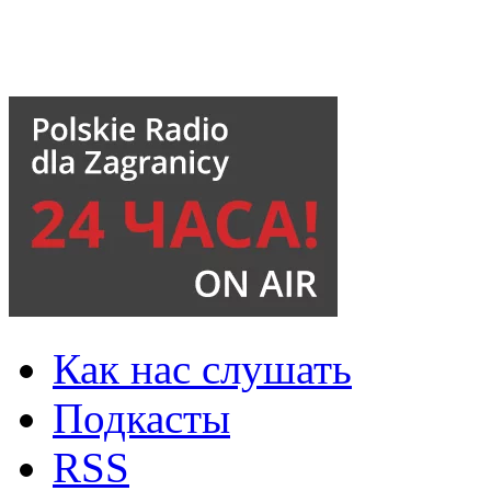
Как нас слушать
Подкасты
RSS