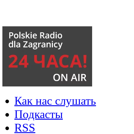
Как нас слушать
Подкасты
RSS