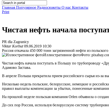
Главная
Популярное
Радиосюжеты
О нас
Контакты
Print
Чистая нефть начала поступа
PR dla Zagranicy
Viktar Korbut
09.06.2019 10:30
Россия откачала 450 000 тонн загрязненной нефти из польског
Иллюстративное фото
Фото: pixabay.c
Чистая нефть начала поступать в Польшу по трубопроводу «Д
Адамово Застава.
В апреле Польша прекратила прием российского сырья из-за вы
Несколько недель польские, белорусские, немецкие и российс
правил выплаты компенсации за убытки, понесенные компани
На прошлой неделе польская компания Orlen объявила о создан
До сих пор Россия, используя белорусскую систему трубопрово