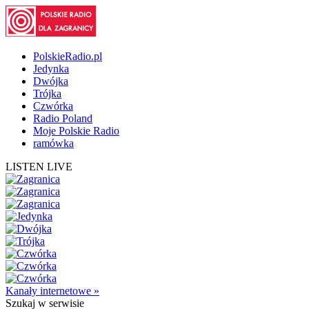
PolskieRadio.pl
Jedynka
Dwójka
Trójka
Czwórka
Radio Poland
Moje Polskie Radio
ramówka
LISTEN LIVE
Kanały internetowe »
Szukaj
w serwisie