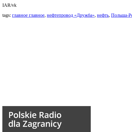
IAR/vk
tags:
главное главное
,
нефтепровод «Дружба»
,
нефть
,
Польша-Р