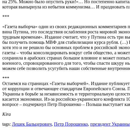
на 25%. Можно было опустить руки!»… Но постепенно капитали
которая вынырнула из небытия коммунизма… И праздновать пла
***
«Газета выборча» один из своих редакционных комментариев п
вина Путина, это последствия ослабления роста мировой эконом
трудным временам». Издание считает, что у Путина есть три в
бы получить помощь МВФ для стабилизации курса рубля. (…) Вт
хотя это и не решило бы основных проблем в российской экон
газеты – чтобы консолидировать вокруг себя общество, а може
сохранила в арабских странах большое влияние и может попытат
военного, спровоцированного для того, чтобы спасти шкуру н
можем себе позволить усугубить наши собственные внутренние
***
Остаемся на страницах «Газеты выборчей». Издание публикует
от коррупции и отвечающее стандартам Европейского Союза. По
Украины в борьбе за независимость и территориальную целост
касается экономики. Из-за российско-украинского конфликта 
вопросе – подчеркнул Петр Порошенко – Польша выступает как 
Kira
tags:
Лешек Бальцерович
,
Петр Порошенко
,
президент Украины