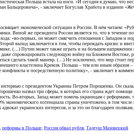
стическая Польша встала на ноги. «И сегодня я думаю, что не
н Бальцеровича», - заключает Богуслав Хработа в издании «Же
освящает экономической ситуации в России. В нём читаем: «Руб
ики. Виной же президента России является то, что в течение по
ыхода: «во-первых, он может смягчить отношения с Западом и н
орой выход заключается в том, чтобы переждать кризис и ввест
омике. (…) Путин может также играть и на большем напряжении
т даже спровоцировать следующую войну на Ближнем Востоке, ра
ься сделать такой маневр. (…) Не исключено, что мир стоит пер
ынешнего властелина Кремля. Польша – тем или иным образом –
 конфликты и посредственную политику», - заключает в коммен
 интервью с президентом Украины Петром Порошенко. Он сказал,
рошенко назвал три сферы, в которых его страна ждет помощи о
ность. Во-вторых, Запад может помочь украинцам с реформами, ч
10% экономического потенциала страны уничтожено, в том числе
адвокат украинских интересов, и за это он благодарен полякам.
,
реформы в Польше
,
Россия обвал рубля
,
Тадеуш Мазовецкий