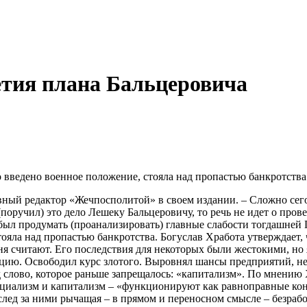
етия плана Бальцеровича
 введено военное положение, стояла над пропастью банкротства
ный редактор «Жечпосполитой» в своем издании. – Сложно сегод
оручил) это дело Лешеку Бальцеровичу, то речь не идет о прове
 был продумать (проанализировать) главные слабости тогдашней
ояла над пропастью банкротства. Богуслав Хработа утверждает, 
я считают. Его последствия для некоторых были жестокими, но я
цию. Освободил курс злотого. Выровнял шансы предприятий, не
д слово, которое раньше запрещалось: «капитализм». По мнению 
оциализм и капитализм – «функционируют как равноправные ко
след за ними рычащая – в прямом и переносном смысле – безраб