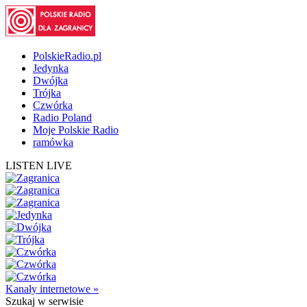
PolskieRadio.pl
Jedynka
Dwójka
Trójka
Czwórka
Radio Poland
Moje Polskie Radio
ramówka
LISTEN LIVE
Kanały internetowe »
Szukaj
w serwisie