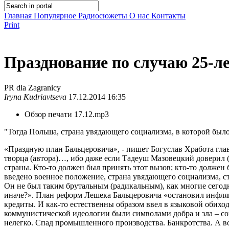
Главная
Популярное
Радиосюжеты
О нас
Контакты
Print
Празднование по случаю 25-л
PR dla Zagranicy
Iryna Kudriavtseva
17.12.2014 16:35
Обзор печати 17.12.mp3
"Тогда Польша, страна увядающего социализма, в которой было
«Праздную план Бальцеровича», - пишет Богуслав Хработа глав
творца (автора)…, ибо даже если Тадеуш Мазовецкий доверил (п
страны. Кто-то должен был принять этот вызов; кто-то должен
введено военное положение, страна увядающего социализма, ст
Он не был таким брутальным (радикальным), как многие сегодн
иначе?». План реформ Лешека Бальцеровича «остановил инфля
кредиты. И как-то естественны образом ввел в языковой обихо
коммунистической идеологии были символами добра и зла – с
нелегко. Спад промышленного производства. Банкротства. А в