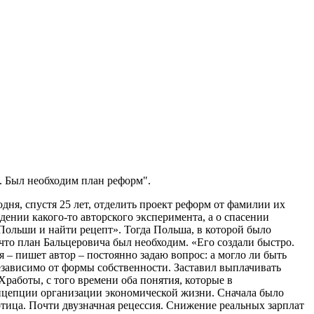
. Был необходим план реформ".
ня, спустя 25 лет, отделить проект реформ от фамилии их
дении какого-то авторского эксперимента, а о спасении
 Польши и найти рецепт». Тогда Польша, в которой было
что план Бальцеровича был необходим. «Его создали быстро.
 – пишет автор – постоянно задаю вопрос: а могло ли быть
зависимо от формы собственности. Заставил выплачивать
Хработы, с того времени оба понятия, которые в
нцепции организации экономической жизни. Сначала было
отица. Почти двузначная рецессия. Снижение реальных зарплат