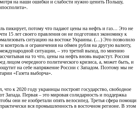
смотря на наши ошибки и слабости нужно ценить Польшу,
чпосполита».
ль пикирует, потому что падают цены на нефть и газ… Это не
чти 15 лет своего правления он не подготовил экономику к
ормализовать ситуацию на востоке Украины. (…) Это позволило
и контроль и ограничения на обмен рубля на другую валюту,
 международной ситуации, – это третий выход, по мнению
ссчитывая на то что, цены на нефть вновь вырастут. Россия
ед лицом очередного политического кризиса, а, может быть, и
 ощутит на себе напряжение России с Западом. Поэтому мы не
тарии «Газета выборча».
 что к 2020 году украинцы построят государство, свободное
т Запада. Первая – это мировая солидарность и поддержка
тобы они не изобретали опять велосипед. Третья сфера помощи
 практически вся промышленность в восточном регионе. В этом