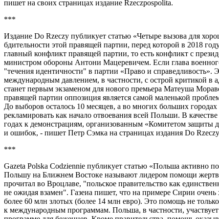
пишет на своих страницах издание Rzeczpospolita.
***
Издание Do Rzeczy публикует статью «Четыре вызова для хоро
бдительности этой правящей партии, перед которой в 2018 го
главный конфликт правящей партии, то есть конфликт с през
министром обороны Антони Мацеревичем. Если глава военного в
"течения идентичности" в партии «Право и справедливость». Э
международным давлением, в частности, с острой критикой в
станет первым экзаменом для нового премьера Матеуша Моравец
правящей партии оппозиция является самой маленькой пробле
До выборов осталось 10 месяцев, а во многих больших городах
рекламировать как начало отвоевания всей Польши. В качеств
годах к демонстрациям, организованным «Комитетом защиты д
и ошибок, - пишет Петр Сэмка на страницах издания Do Rzeczy
***
Gazeta Polska Codziennie публикует статью «Польша активно 
Польшу на Ближнем Востоке называют лидером помощи жертвам
прочитал во Вроцлаве, "польское правительство как единственн
не ожидая взамен". Газеиа пишет, что на примере Сирии очень
более 60 млн злотых (более 14 млн евро). Это помощь не толь
к международным программам. Польша, в частности, участву
программе для беженцев. Кроме правительства, помощь оказыв