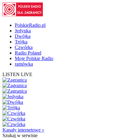
PolskieRadio.pl
Jedynka
Dwójka
Trójka
Czwórka
Radio Poland
Moje Polskie Radio
ramówka
LISTEN LIVE
Kanały internetowe »
Szukaj
w serwisie