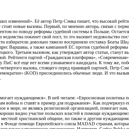
ших изменений». Её автор Петр Сэмка пишет, что высокий рейт
ду стоят новые вызовы. Первый, по мнению автора, связан с пе
идентом по поводу реформы судебной системы в Польше. Остаетс
едомства покинет свой пост, то это вызовет недовольство пост
ти избиратели довольно тяжело восприняли отставку Беаты Шидл
 адрес Варшавы, а также кампанией ЕС против судебной реформ
кого. Третьим вызовом, как утверждает автор статьи, станут в
мой. Рейтинги партий «Гражданская платформа», «Современная»
 у ПиС всё еще нет всеми узнаваемого кандидата. К тому же, п
е четвертого вызова, стоящего перед правящей партией, Петр С
емократии» (KOD) присоединились обычные люди. И это вызывае
.
помогает нуждающимся». В ней читаем: «Евросоюзная политика п
 войны и ставят в пример для подражания». Как подчеркнул еп
ое в мире, не являясь религиозной организацией, помогает нам,
 хорошо видно участие польских властей в помощи нуждающимся.
ко местной христианской общине, но также и другим нуждающимс
ет в Фонде помощи Европейского союза MADAD странам, которы
ают также католические организации. Например, Caritas Polska