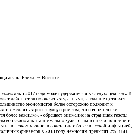
ющимся на Ближнем Востоке.
та экономики 2017 года может удержаться и в следующем году. В
жет действительно оказаться удачным», - издание цитирует
большинство экономистов более осторожно подходит к
жет замедлиться рост трудоустройства, что теоретически
тся более важным», - обращает внимание на страницах газеты
польской экономики минимально хуже от нынешнего по причине
ся на высоком уровне, в сочетании с более высокой инфляцией,
публичных финансов в 2018 году немногим превысит 2% ВВП, -