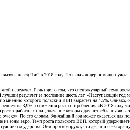
 вызова перед ПиС в 2018 году. Польша - лидер помощи нужда
пятой передаче». Речь идет о том, что спектакулярный темп рос
лучший результат за последние шесть лет. «Наступающий год мо
 по мнению которого польский ВВП вырастет на 4,5%. Однако, 
среднем на 3,9% и снижения роста потребления. «В 2018 году мо
 рост заработных плат, значение которых для потребления являе
ajowego». По его словам, ближайший год может оказаться для 
е из зоны евро. Темп роста польского ВВП, который удерживает
итуацию государства. Они прогнозируют, что дефицит сектора 