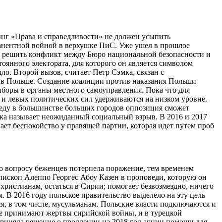
инг «Права и справедливости» не должен усыпить
рманентной войной в верхушке ПиС. Уже ушел в прошлое
я решить конфликт между Бюро национальной безопасности и
оянного электората, для которого он является символом
о. Второй вызов, считает Петр Сэмка, связан с
ы в Польше. Создание коалиции против наказания Польши
ыборы в органы местного самоуправления. Пока что для
 и левых политических сил удерживаются на низком уровне.
обеду в большинстве больших городов оппозиция сможет
эмка называет неожиданный социальный взрыв. В 2016 и 2017
т беспокойство у правящей партии, которая идет путем проб
о вопросу беженцев потерпела поражение, тем временем
ископ Алеппо Георгес Абоу Казен в проповеди, которую он
 христианам, остаться в Сирии; помогает безвозмездно, ничего
 В 2016 году польское правительство выделело на эту цель
я, в том числе, мусульманам. Польские власти подключаются и
е принимают жертвы сирийской войны, и в турецкой
 приняла решение о продлении на 2018 год акции помощи для