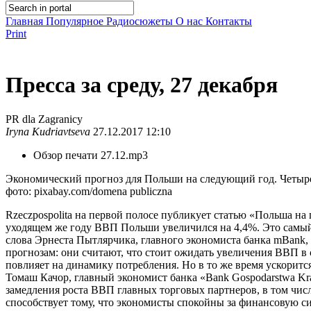
Главная
Популярное
Радиосюжеты
О нас
Контакты
Print
Пресса за среду, 27 декабря
PR dla Zagranicy
Iryna Kudriavtseva
27.12.2017 12:10
Обзор печати 27.12.mp3
Экономический прогноз для Польши на следующий год. Четыре
фото: pixabay.com/domena publiczna
Rzeczpospolita на первой полосе публикует статью «Польша на 
уходящем же году ВВП Польши увеличился на 4,4%. Это самый 
слова Эрнеста Пытлярчика, главного экономиста банка mBank,
прогнозам: они считают, что стоит ожидать увеличения ВВП в 
повлияет на динамику потребления. Но в то же время ускорится
Томаш Качор, главный экономист банка «Bank Gospodarstwa Kr
замедления роста ВВП главных торговых партнеров, в том числ
способствует тому, что экономисты спокойны за финансовую с