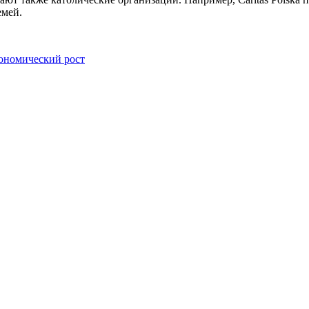
емей.
ономический рост