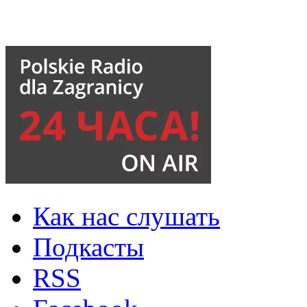
Как нас слушать
Подкасты
RSS