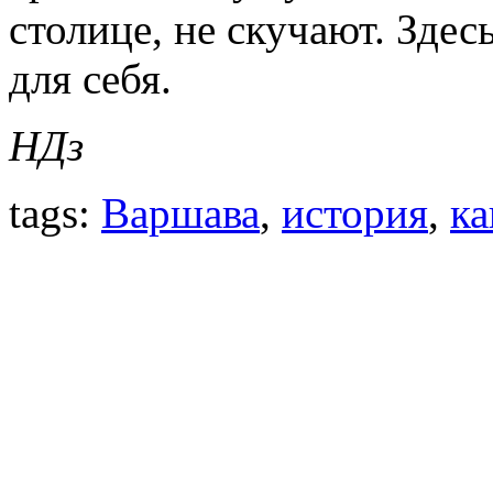
столице, не скучают. Зде
для себя.
НДз
tags:
Варшава
,
история
,
к