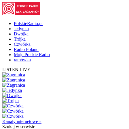
PolskieRadio.pl
Jedynka
Dwójka
Trójka
Czwórka
Radio Poland
Moje Polskie Radio
ramówka
LISTEN LIVE
Kanały internetowe »
Szukaj
w serwisie