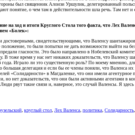
тороны был священник Алоизи Уршулик, делегированный польски
ают понятие, о чем там в действительности шла речь. Там нет и с
е на ход и итоги Круглого Стола того факта, что Лех Вален
нем «Болек»:
ыли достоверными, свидетельствующими, что Валенсу шантажиро
 положение, то были попытки не дать возможности выйти на бе
редали гласности. Это было направлено в Нобелевский комитет,
у. В тоже время у нас нет никаких доказательств, что Валенсу 
6 года. Играло ли это существенную роль? По моему мнению, для
 большая делегация и если бы ее члены поняли, что Валенса их п
ителей «Солидарности» в Магдаленке, что они имели агентурное
, но нет доказательств, что они были активными агентами в конц
б. Люди рвут такие связи и, наверное, это случай Валенсы. Я зде
узельский
,
круглый стол
,
Лех Валенса
,
политика
,
Солидарность