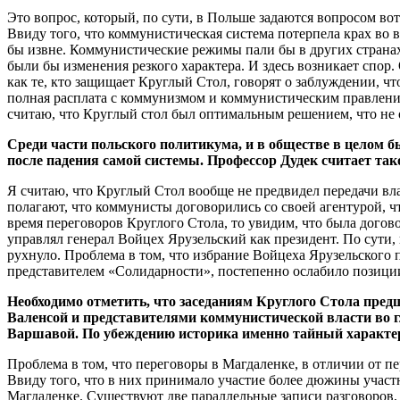
Это вопрос, который, по сути, в Польше задаются вопросом вот
Ввиду того, что коммунистическая система потерпела крах во 
бы извне. Коммунистические режимы пали бы в других странах
были бы изменения резкого характера. И здесь возникает спор.
как те, кто защищает Круглый Стол, говорят о заблуждении, чт
полная расплата с коммунизмом и коммунистическим правлением
считаю, что Круглый стол был оптимальным решением, что не 
Среди части польского политикума, и в обществе в целом 
после падения самой системы.
Профессор Дудек считает так
Я считаю, что Круглый Стол вообще не предвидел передачи вла
полагают, что коммунисты договорились со своей агентурой, чт
время переговоров Круглого Стола, то увидим, что была догов
управлял генерал Войцех Ярузельский как президент. По сути, 
рухнуло. Проблема в том, что избрание Войцеха Ярузельского
представителем «Солидарности», постепенно ослабило позиции 
Необходимо отметить, что заседаниям Круглого Стола пред
Валенсой и представителями коммунистической власти во 
Варшавой. По убеждению историка именно тайный характер 
Проблема в том, что переговоры в Магдаленке, в отличии от пе
Ввиду того, что в них принимало участие более дюжины участн
Магдаленке. Существуют две параллельные записи разговоров, 