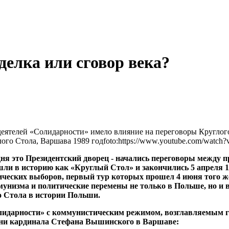
делка или сговор века?
 деятелей «Солидарности» имело влияние на переговоры Круглого
лого Стола, Варшава 1989 год
foto:https://www.youtube.com/watc
одня это Президентский дворец - начались переговоры между
ли в историю как «Круглый Стол» и закончились 5 апреля 1
ческих выборов, первый тур которых прошел 4 июня того ж
унизма и политические перемены не только в Польше, но и в
о Стола в истории Польши.
лидарности» с коммунистическим режимом, возглавляемым 
ени кардинала Стефана Вышинского в Варшаве: