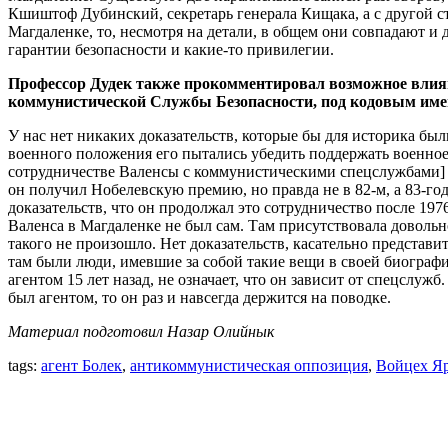
Кшиштоф Дубинский, секретарь генерала Кищака, а с другой с
Магдаленке, то, несмотря на детали, в общем они совпадают и д
гарантии безопасности и какие-то привилегии.
Профессор Дудек также прокомментировал возможное влияни
коммунистической Службы Безопасности, под кодовым име
У нас нет никаких доказательств, которые бы для историка б
военного положения его пытались убедить поддержать военное
сотрудничестве Валенсы с коммунистическими спецслужбами] п
он получил Нобелевскую премию, но правда не в 82-м, а 83-год
доказательств, что он продолжал это сотрудничество после 197
Валенса в Магдаленке не был сам. Там присутствовала довольно
такого не произошло. Нет доказательств, касательно представ
там были люди, имевшие за собой такие вещи в своей биографии
агентом 15 лет назад, не означает, что он зависит от спецслуж
был агентом, то он раз и навсегда держится на поводке.
Материал подготовил Назар Олийнык
tags:
агент Болек
,
антикоммунистическая оппозиция
,
Войцех Яр