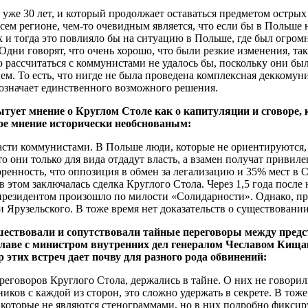
 уже 30 лет, и который продолжает оставаться предметом острых
всем регионе, чем-то очевидным является, что если бы в Польше
 и тогда это повлияло бы на ситуацию в Польше, где был огро
 Одни говорят, что очень хорошо, что были резкие изменения, та
о рассчитаться с коммунистами не удалось бы, поскольку они бы
. То есть, что нигде не была проведена комплексная деккомуниз
означает единственного возможного решения.
бытует мнение о Круглом Столе как о капитуляции и сговоре
ое мнение
исторически
необснованым
:
сти коммунистами. В Польше люди, которые не ориентируются, ч
о они только для вида отдадут власть, а взамен получат привил
оренность, что оппозиция в обмен за легализацию и 35% мест в 
в этом заключалась сделка Круглого Стола. Через 1,5 года посл
 президентом произошло по милости «Солидарности». Однако, п
Ярузельского. В тоже время нет доказательств о существовании
шествовали и сопутствовали тайные переговоры между предс
главе с министром внутренних дел генералом Чеславом Кища
этих встреч дает почву для разного рода обвинений:
реговоров Круглого Стола, держались в тайне. О них не говорили
иков с каждой из сторон, это сложно удержать в секрете. В тож
которые не являются стенограммами, но в них подробно фиксиру