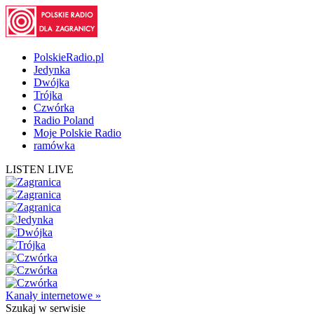
PolskieRadio.pl
Jedynka
Dwójka
Trójka
Czwórka
Radio Poland
Moje Polskie Radio
ramówka
LISTEN LIVE
Kanały internetowe »
Szukaj
w serwisie