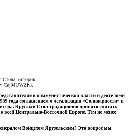
 Стола- историк.
h?v=Caj84UWZivk
 представителями коммунистической власти и деятелями
989 года соглашением о легализации «Солидарности» и
е года. Круглый Стол традиционно принято считать
о всей Центрально-Восточной Европе. Тем не менее,
генералом Войцехом Ярузельским? Это вопрос мы