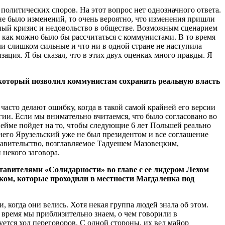
 политических споров. На этот вопрос нет однозначного ответа.
 не было изменений, то очень вероятно, что изменения пришли
мный кризис и недовольство в обществе. Возможным сценарием
к как можно было бы рассчитаться с коммунистами. В то время
ли слишком сильные и что ни в одной стране не наступила
ация. Я бы сказал, что в этих двух оценках много правды. Я
, который позволил коммунистам сохранить реальную власть
асто делают ошибку, когда в такой самой крайней его версии
егии. Если мы внимательно вчитаемся, что было согласовано во
Сейме пойдет на то, чтобы следующие 6 лет Польшей реально
е него Ярузельский уже не был президентом и все соглашение
равительство, возглавляемое Тадуешем Мазовецким,
 некого заговора.
тавителями «Солидарности» во главе с ее лидером Лехом
ком, которые проходили в местности Магдаленка под
, когда они велись. Хотя некая группа людей знала об этом.
е время мы приблизительно знаем, о чем говорили в
ется ход переговоров. С одной стороны, их вел майор