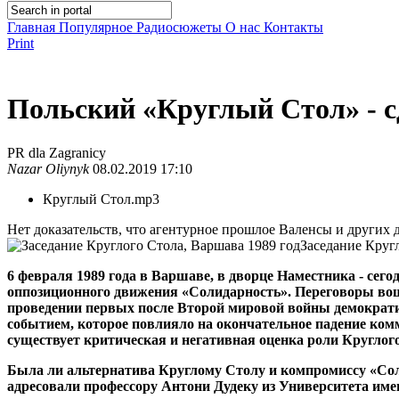
Главная
Популярное
Радиосюжеты
О нас
Контакты
Print
Польский «Круглый Стол» - с
PR dla Zagranicy
Nazar Oliynyk
08.02.2019 17:10
Круглый Стол.mp3
Нет доказательств, что агентурное прошлое Валенсы и других
Заседание Круг
6 февраля 1989 года в Варшаве, в дворце Наместника - сег
оппозиционного движения «Солидарность». Переговоры вош
проведении первых после Второй мировой войны демократи
событием, которое повлияло на окончательное падение комм
существует критическая и негативная оценка роли Круглог
Была ли альтернатива Круглому Столу и компромиссу «Со
адресовали профессору Антони Дудеку из Университета им