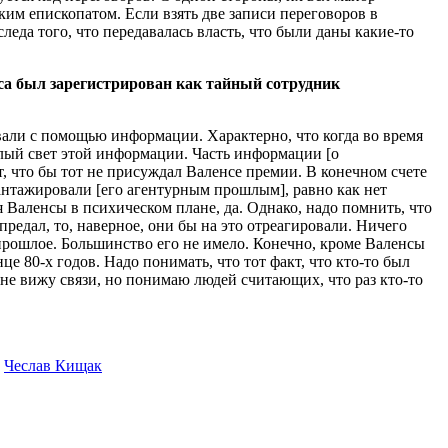
м епископатом. Если взять две записи переговоров в
леда того, что передавалась власть, что были даны какие-то
са был зарегистрирован как тайный сотрудник
вали с помощью информации. Характерно, что когда во время
лый свет этой информации. Часть информации [о
 что бы тот не присуждал Валенсе премии. В конечном счете
шантажировали [его агентурным прошлым], равно как нет
 Валенсы в психическом плане, да. Однако, надо помнить, что
редал, то, наверное, они бы на это отреагировали. Ничего
 прошлое. Большинство его не имело. Конечно, кроме Валенсы
е 80-х годов. Надо понимать, что тот факт, что кто-то был
сь не вижу связи, но понимаю людей считающих, что раз кто-то
,
Чеслав Кищак