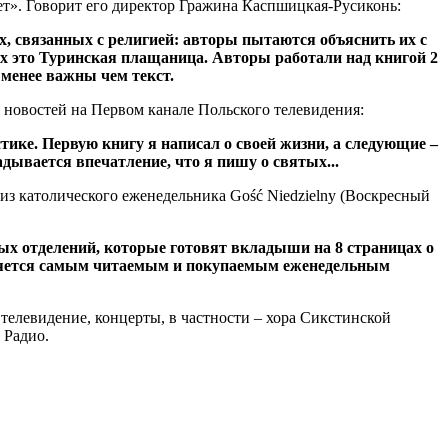
крет». Говорит его директор Гражина Каспшицкая-Русиконь:
, связанных с религией: авторы пытаются объяснить их с
их это Туринская плащаница. Авторы работали над книгой 2
 менее важны чем текст.
 новостей на Первом канале Польского телевидения:
ике. Первую книгу я написал о своей жизни, а следующие –
дывается впечатление, что я пишу о святых...
 из католического еженедельника Gość Niedzielny (Воскресный
ных отделений, которые готовят вкладыши на 8 страницах о
является самым читаемым и покупаемым еженедельным
елевидение, концерты, в частности – хора Сикстинской
 Радио.