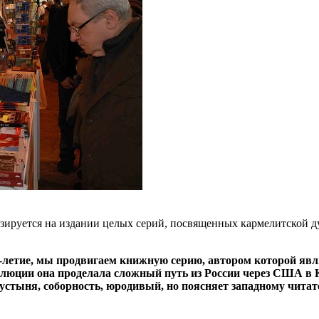
ируется на издании целых серий, посвященных кармелитской дух
90-летие, мы продвигаем книжную серию, автором которой явля
люции она проделала сложный путь из России через США в К
пустыня, соборность, юродивый, но поясняет западному чита