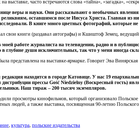
х на выставке, часто встречаются слова «тайна», «загадка», «се
нице веры и науки. Они рассказывают о необычных явлениях
 реликвиям, оставшимся после Иисуса Христа. Главная из н
 исследовали. В книге много цветных фотографий, которые не
ал свои книги (раздавал автографы) и Кшиштоф Земец, ведущий
оей работе журналиста на телевидении, радио и в публицист
 в глубине души исключительных, так что у меня иногда скла
 была представлена на выставке-ярмарке. Говорит Эва Винярская
я редакция находится в городе Катовице. У нас 19 епархиаль
 дистрибуции прессы Gość Niedzielny (Воскресный гость) 
дельники. Наш тираж – 200 тысяч экземпляров.
одили просмотры кинофильмов, который организовало Польское т
тных людей, а также выставка, посвященная 90-летию Польского
ание
,
культура
,
польские издательства