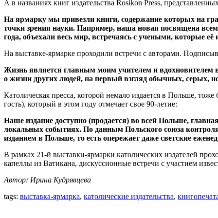
А в названиях книг издательства Rosikon Press, представленны
На ярмарку мы привезли книги, содержание которых на гра
точки зрения науки. Например, наша новая посвящена всем
года, объехали весь мир, встречаясь с учеными, которые её
На выставке-ярмарке проходили встречи с авторами. Подписыв
Жизнь является главным моим учителем и вдохновителем в м
о жизни других людей, на первый взгляд обычных, серых, но
Католическая пресса, которой немало издается в Польше, тоже
гость), который в этом году отмечает свое 90-летие:
Наше издание доступно (продается) во всей Польше, главна
локальных событиях. По данным Польского союза контроля
изданием в Польше, то есть опережает даже светские ежене
В рамках 21-й выставки-ярмарки католических издателей прох
капеллы из Ватикана, дискуссионные встречи с участием извес
Автор: Ирина Кудрявцева
tags:
выставка-ярмарка
,
католические издательства
,
книгопечат