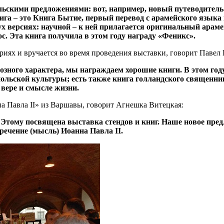
льскими предложениями: вот, например, новый путеводител
ига – это Книга Бытие, первый перевод с арамейского языка 
 версиях: научной – к ней прилагается оригинальный арамей
с. Эта книга получила в этом году награду «Феникс».
риях и вручается во время проведения выставки, говорит Павел
озного характера, мы награждаем хорошие книги. В этом году
льской культуры; есть также книга голландского священника
 вере и смысле жизни.
 Павла II» из Варшавы, говорит Агнешка Витецкая:
 Этому посвящена выставка стендов и книг. Наше новое пред
речение (мысль) Иоанна Павла II.