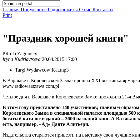
Главная
Популярное
Радиосюжеты
О нас
Контакты
Print
"Праздник хорошей книги"
PR dla Zagranicy
Iryna Kudriavtseva
20.04.2015 17:00
Targi Wydawcow Kat.mp3
В Варшаве в Королевском Замке прошла XXI выставка-ярмарка 
www.radiowarszawa.com.pl
Четыре дня в Варшаве в Королевском Замке проходила 21-я Вы
В этом году представлено 140 участников; главным образо
Королевского Замка в специальной палатке площадью 500 кв
богатый каталог изданий – 3600 названий книг. А Ватиканс
есть, например, «Ад» Данте Алигьери.
Издательства стараются привезти на выставку свои лучшие кн