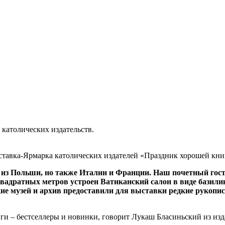
католических издательств.
ставка-Ярмарка католических издателей «Праздник хорошей кни
м из Польши, но также Италии и Франции. Наш почетный гост
адратных метров устроен Ватиканский салон в виде базилики
кие музей и архив предоставили для выставки редкие рукопи
иги – бестселлеры и новинки, говорит Лукаш Бласиньский из и