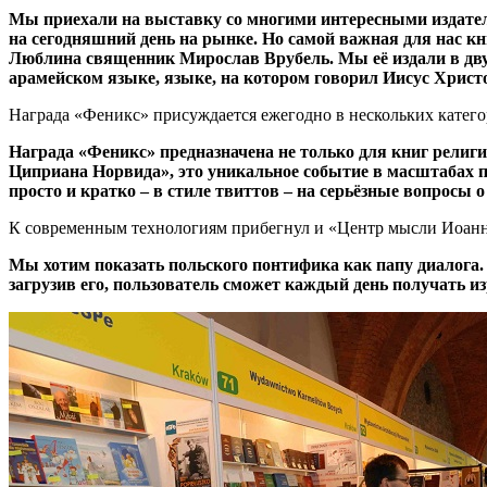
Мы приехали на выставку со многими интересными издате
на сегодняшний день на рынке. Но самой важная для нас кн
Люблина священник Мирослав Врубель. Мы её издали в двух
арамейском языке, языке, на котором говорил Иисус Христо
Награда «Феникс» присуждается ежегодно в нескольких катего
Награда «Феникс» предназначена не только для книг религи
Циприана Норвида», это уникальное событие в масштабах по
просто и кратко – в стиле твиттов – на серьёзные вопросы о
К современным технологиям прибегнул и «Центр мысли Иоанна
Мы хотим показать польского понтифика как папу диалога.
загрузив его, пользователь сможет каждый день получать из