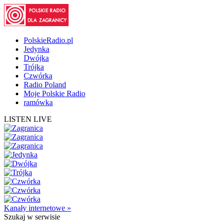
PolskieRadio.pl
Jedynka
Dwójka
Trójka
Czwórka
Radio Poland
Moje Polskie Radio
ramówka
LISTEN LIVE
Kanały internetowe »
Szukaj
w serwisie