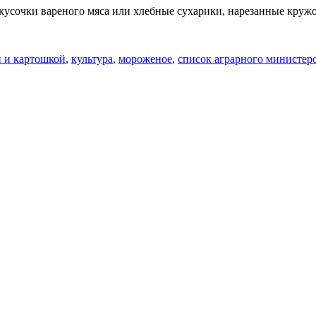
кусочки вареного мяса или хлебные сухарики, нарезанные круж
й и картошкой
,
культура
,
мороженое
,
список аграрного министер