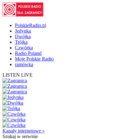
PolskieRadio.pl
Jedynka
Dwójka
Trójka
Czwórka
Radio Poland
Moje Polskie Radio
ramówka
LISTEN LIVE
Kanały internetowe »
Szukaj
w serwisie