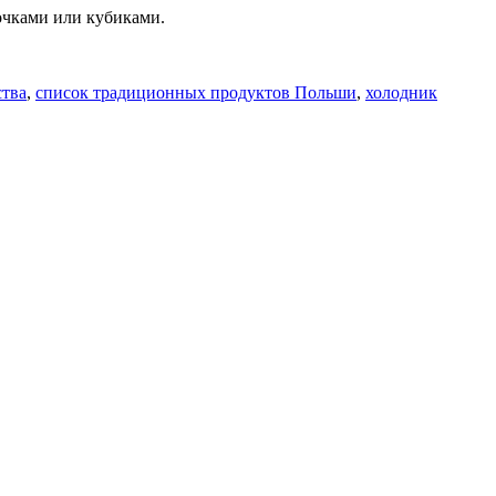
очками или кубиками.
ства
,
список традиционных продуктов Польши
,
холодник