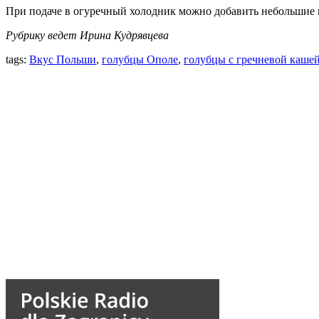
При подаче в огуречный холодник можно добавить небольшие 
Рубрику ведет Ирина Кудрявцева
tags:
Вкус Польши
,
голубцы Ополе
,
голубцы с гречневой каше