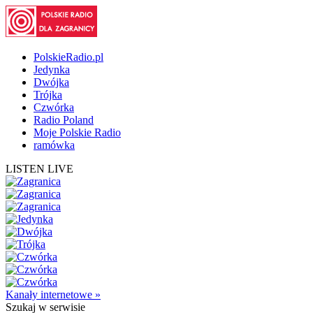
PolskieRadio.pl
Jedynka
Dwójka
Trójka
Czwórka
Radio Poland
Moje Polskie Radio
ramówka
LISTEN LIVE
Kanały internetowe »
Szukaj
w serwisie