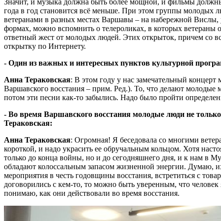
Значит, и музыка должна быть более мощной, и фильмы должны 
года в год становится всё меньше. При этом группы молодых 
ветеранами в разных местах Варшавы – на набережной Вислы, 
формах, можно вспомнить о телероликах, в которых ветераны о
ответный жест от молодых людей. Этих открыток, причем со все
открытку по Интернету.
- Один из важных и интересных пунктов культурной програ
Анна Тераковская
: В этом году у нас замечательный концер
Варшавского восстания – прим. Ред.). То, что делают молодые
потом эти песни как-то забылись. Надо было пройти определе
- Во время Варшавского восстания молодые люди не только 
Тераковская:
Анна Тераковская
: Огромная! Я беседовала со многими ветер
короткой, и надо украсить ее обручальным кольцом. Хотя наст
только до конца войны, но и до сегодняшнего дня, и к нам в М
обладают колоссальным запасом жизненной энергии. Думаю, их 
мероприятия в честь годовщины восстания, встретиться с тов
договорились с кем-то, то можно быть уверенным, что человек 
понимаю, как они действовали во время восстания.