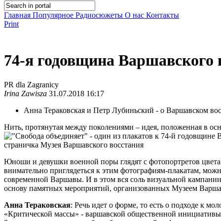
Главная
Популярное
Радиосюжеты
О нас
Контакты
Print
74-я годовщина Варшавского 
PR dla Zagranicy
Irina Zawisza
31.07.2018 16:17
Анна Тераковская и Петр Лубиньский - о Варшавском во
Нить, протянутая между поколениями – идея, положенная в ос
страничка Музея Варшавского восстания
Юноши и девушки военной поры глядят с фотопортретов цвета 
внимательно приглядеться к этим фотографиям-плакатам, можн
современной Варшавы. И в этом вся соль визуальной кампании
основу памятных мероприятий, организованных Музеем Варшав
Анна Тераковская
: Речь идет о форме, то есть о подходе к 
«Критической массы» - варшавской общественной инициативы д