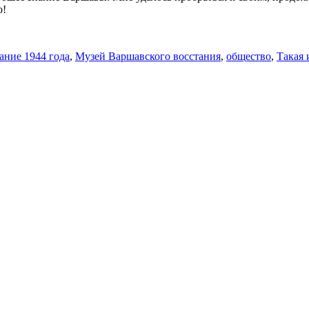
о!
ание 1944 года
,
Музей Варшавского восстания
,
общество
,
Такая 