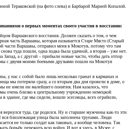
ной Тераковской (на фото слева) и Барбарой Марией Копалой.
инаниями о первых моментах своего участия в восстании:
ойцом Варшавского восстания. Должен сказать о том, о чем
рная часть Варшавы, которая называется Старе Място (Старый
жной части Варшавы, отправил меня в Мокотув, потому что там
снова туда пошли, одна ходка была удачной, а вторая – уже нет.
 Запад, а с другой – прибыли новые части, чтобы дать отпор
, мы с двумя моими боевыми друзьями пошли на Мокотув
ы, у нас с собой было лишь несколько гранат в карманах и
ища мы потеряли сразу, а со вторым два дня провели в доме, о
 мы не имели ни малейшего понятия. Нам казалось, что
ь мы очень близко к центральному учреждению немецкой
а в здание, где мы сидели, вошли эсесовцы, всех ограбили,
 я вернулся туда, где родился. Ну и старшие мужчины как-то эти
 И вся близлежащая улица была заполнена трупами. Люди
сается не только солдат как таковых, а вообще человека. Так
ать борьбу, пережить всю войну. И вот я здесь, в Музее, с