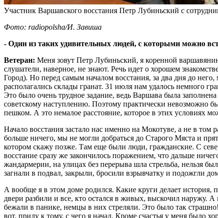
Участник Варшавского восстания Петр Лубиньский с сотрудни
Фото: radiopolsha/И. Завиша
- Один из таких удивительных людей, с которыми можно вс
Ветеран:
Меня зовут Петр Лубиньский, я коренной варшавянин, 
слушатели, наверное, не знают. Речь идет о хорошем знакомст
Город). Но перед самым началом восстания, за два дня до него
располагались склады гранат. 31 июля нам удалось немного гран
Это было очень трудное задание, ведь Варшава была заполнена
советскому наступлению. Поэтому практически невозможно был
пешком. А это немалое расстояние, которое в этих условиях мо
Начало восстания застало нас именно на Мокотуве, а не в том
больше ничего, мы не могли добраться до Старого Мяста и прят
котором скажу позже. Там еще были люди, гражданские. С север
восстание сразу же закончилось поражением, что дальше ничег
жандармерии, на улицах без перерыва шла стрельба, нельзя было
загнали в подвал, закрыли, бросили взрывчатку и подожгли до
А вообще я в этом доме родился. Какие круги делает история, п
двери разбили и все, кто остался в живых, выскочил наружу. А
бежали в панике, немцы в них стреляли. Это было так страшно! 
вот, приду к тому, с чего я начал. Кроме счастья у меня было 