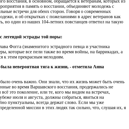
о восстания, в основном, обращается к ветеранам, которых из
ероприятия в память о восстании, объединяют молодежь с
льные встречи для обеих сторон. Говоря о современных
одежи, и об открытках с пожеланиями в адрес ветеранов как
ть, но один из наших 104-летних повстанцев ответил на такую
с легендой эстрады той поры:
ава Фогга (знаменитого эстрадного певца и участника
ы, которые все пели также во время войны, на баррикадах, а
ся к этим прекрасным мелодиям.
 была невероятная тяга к жизни, - отметила Анна
 было очень важно. Они знали, что их жизнь может быть очень
ченные во время Варшавского восстания, продержались не
всё это поколение, или те, кого мы видим на встречах,
убеже июля и августа, должны собраться, явиться на
но пунктуальны, всегда держат слово. Если мы уже
пределенной миссии в этих людях так сильно, что, слушая их, я