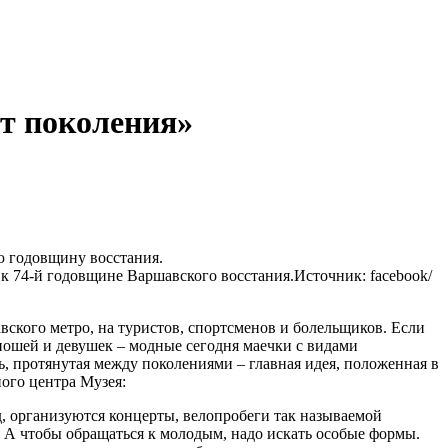
ет поколения»
ю годовщину восстания.
 к 74-й годовщине Варшавского восстания.
Источник: facebook/
ского метро, на туристов, спортсменов и болельщиков. Если
ношей и девушек – модные сегодня маечки с видами
, протянутая между поколениями – главная идея, положенная в
ого центра Музея:
од, организуются концерты, велопробеги так называемой
 А чтобы обращаться к молодым, надо искать особые формы.