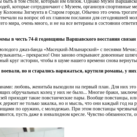
быть в том стиле, который им близок. Однако Музей Варшавског
людей, которые сотрудничают с Музеем, организуя спортивные м
у Колонны Зигмунта в Старом городе, Обычно это очень трогате
твечали на вопрос об их главном послании для сегодняшней мол
го мира, очень много, и не на все ветераны в состоянии ответи
ммы в честь 74-й годовщины Варшавского восстания связан 
т молодого джаз-банда «Масецкий-Млынарский» с песнями Мечисл
 музыканты,– прекрасно! Они заново открывают довоенные шлягер
нный круг истории, чтобы в шуме нашего времени снова вернуть
воевали, но и старались наряжаться, крутили романы, у них
анами: любовь, женитьба выходили на первый план. Для них это
оящих обручальных колец у них не было... Многие браки, заклю
узей приходят такие повстанческие пары. Вообще повстанцы, или 
держит не только закалка, но и мысль, что они каждый год на р
арищами по оружию, с молодежью. При этом повстанцы чрезвычай
явится, пусть даже в инвалидном кресле. Чувство обязанности, о