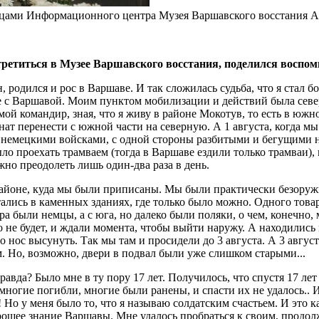
цами Информационного центра Музея Варшавского восстания Ан
третиться в Музее Варшавского восстания, поделился воспом
родился и рос в Варшаве. И так сложилась судьба, что я стал б
ве с Варшавой. Моим пунктом мобилизации и действий была севе
, мой командир, зная, что я живу в районе Мокотув, то есть в ю
ат перенести с южной части на северную. А 1 августа, когда мы 
 немецкими войсками, с одной стороны разбитыми и бегущими на
о проехать трамваем (тогда в Варшаве ездили только трамваи)
жно преодолеть лишь один-два раза в день.
 районе, куда мы были приписаны. Мы были практически безоружн
ались в каменных зданиях, где только было можно. Одного товар
а были немцы, а с юга, но далеко были поляки, о чем, конечно,
о не будет, и ждали момента, чтобы выйти наружу. А находилис
 нос высунуть. Так мы там и просидели до 3 августа. А 3 август
м. Но, возможно, двери в подвал были уже слишком старыми...
равда? Было мне в ту пору 17 лет. Получилось, что спустя 17 лет
 многие погибли, многие были ранены, и спасти их не удалось..
Но у меня было то, что я называю солдатским счастьем. И это ка
хорошее знание Варшавы. Мне удалось пробраться к своим, продолж