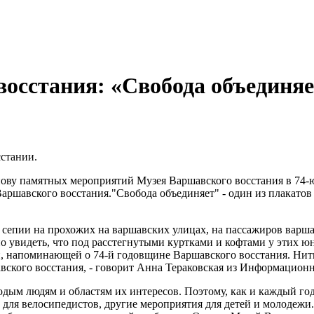
восстания: «Свобода объединя
сстании.
нову памятных мероприятий Музея Варшавского восстания в 74-
"Свобода объединяет" - один из плакатов
сепии на прохожих на варшавских улицах, на пассажиров варшав
о увидеть, что под расстегнутыми куртками и кофтами у этих ю
, напоминающей о 74-й годовщине Варшавского восстания. Нить
ского восстания, - говорит Анна Тераковская из Информационн
молодым людям и областям их интересов. Поэтому, как и каждый г
ля велосипедистов, другие мероприятия для детей и молодежи.