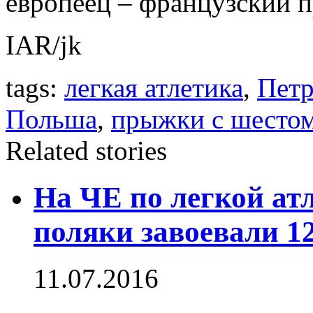
европеец – французский 
IAR/jk
tags:
легкая атлетика
,
Петр
Польша
,
прыжки с шесто
Related stories
На ЧЕ по легкой ат
поляки завоевали 1
11.07.2016