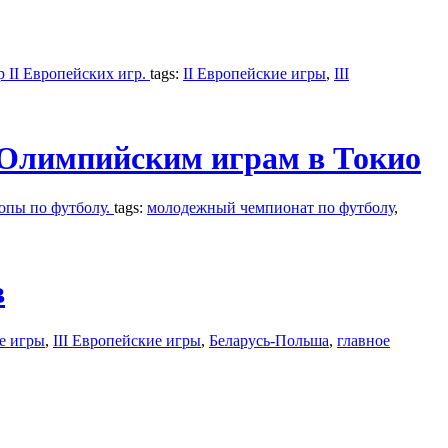
р II Европейских игр.
tags:
II Европейские игры
,
III
 Олимпийским играм в Токио
опы по футболу.
tags:
молодежный чемпионат по футболу
,
в
е игры
,
III Европейские игры
,
Беларусь-Польша
,
главное