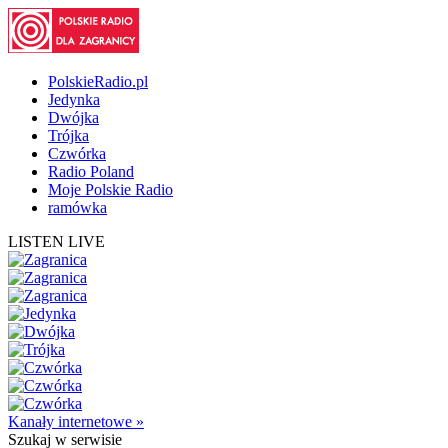
PolskieRadio.pl
Jedynka
Dwójka
Trójka
Czwórka
Radio Poland
Moje Polskie Radio
ramówka
LISTEN LIVE
Kanały internetowe »
Szukaj
w serwisie