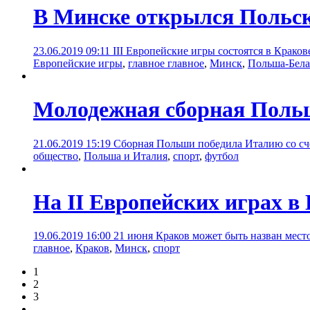
В Минске открылся Польс
23.06.2019 09:11
III Европейские игры состоятся в Крако
Европейские игры
,
главное главное
,
Минск
,
Польша-Бела
Молодежная сборная Польш
21.06.2019 15:19
Сборная Польши победила Италию со сче
общество
,
Польша и Италия
,
спорт
,
футбол
На II Европейских играх в
19.06.2019 16:00
21 июня Краков может быть назван место
главное
,
Краков
,
Минск
,
спорт
1
2
3
...