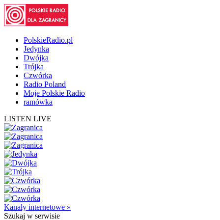
PolskieRadio.pl
Jedynka
Dwójka
Trójka
Czwórka
Radio Poland
Moje Polskie Radio
ramówka
LISTEN LIVE
Kanały internetowe »
Szukaj
w serwisie