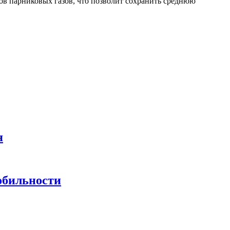
ов парниковых газов, что позволит сохранить среднюю
я
обильности