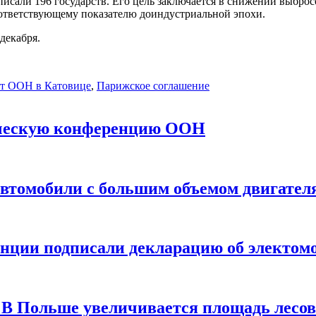
исали 196 государств. Его цель заключается в снижении выброс
оответствующему показателю доиндустриальной эпохи.
декабря.
т ООН в Катовице
,
Парижское соглашение
ическую конференцию ООН
автомобили с большим объемом двигател
нции подписали декларацию об электом
В Польше увеличивается площадь лесов