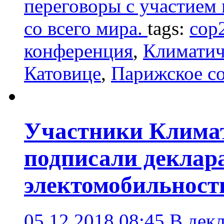
переговоры с участием
со всего мира.
tags:
cop
конференция
,
Климатич
Катовице
,
Парижское с
Участники Клима
подписали деклар
электомобильност
05.12.2018 08:45
В декл