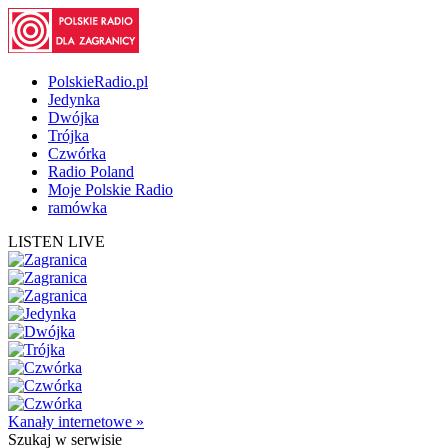
PolskieRadio.pl
Jedynka
Dwójka
Trójka
Czwórka
Radio Poland
Moje Polskie Radio
ramówka
LISTEN LIVE
Kanały internetowe »
Szukaj
w serwisie