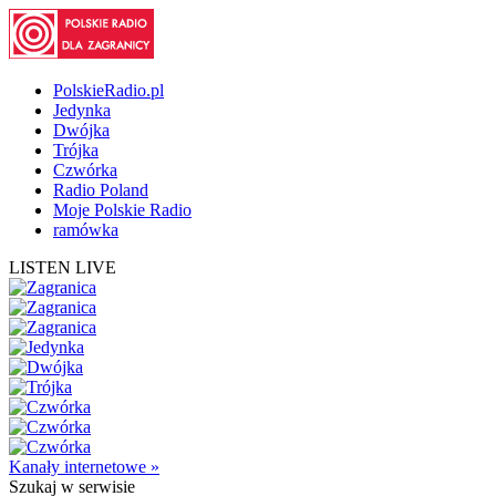
PolskieRadio.pl
Jedynka
Dwójka
Trójka
Czwórka
Radio Poland
Moje Polskie Radio
ramówka
LISTEN LIVE
Kanały internetowe »
Szukaj
w serwisie