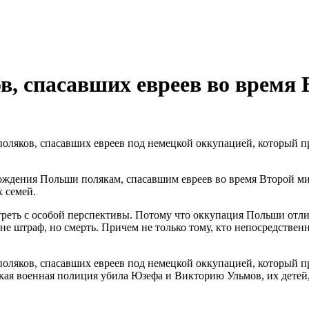
в, спасавших евреев во время
ляков, спасавших евреев под немецкой оккупацией, который пр
рождения Польши полякам, спасавшим евреев во время Второй 
х семей.
треть с особой перспективы. Потому что оккупация Польши отл
 не штраф, но смерть. Причем не только тому, кто непосредствен
ляков, спасавших евреев под немецкой оккупацией, который при
кая военная полиция убила Юзефа и Викторию Ульмов, их детей, 