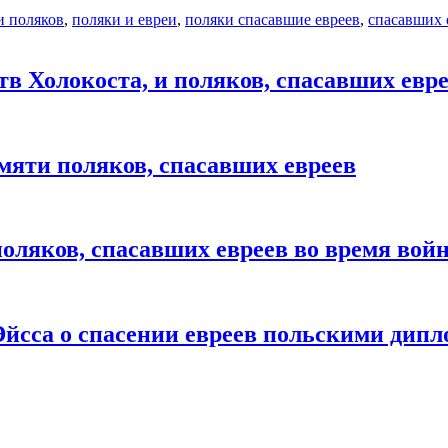
и поляков
,
поляки и евреи
,
поляки спасавшие евреев
,
спасавших 
тв Холокоста, и поляков, спасавших евр
мяти поляков, спасавших евреев
оляков, спасавших евреев во время вой
Эйсса о спасении евреев польскими дип