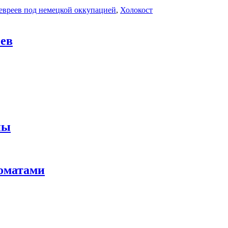
евреев под немецкой оккупацией
,
Холокост
еев
ны
ломатами