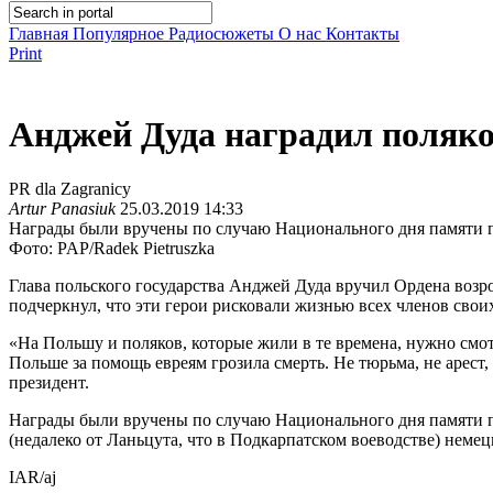
Главная
Популярное
Радиосюжеты
О нас
Контакты
Print
Анджей Дуда наградил поляко
PR dla Zagranicy
Artur Panasiuk
25.03.2019 14:33
Награды были вручены по случаю Национального дня памяти по
Фото: PAP/Radek Pietruszka
Глава польского государства Анджей Дуда вручил Ордена воз
подчеркнул, что эти герои рисковали жизнью всех членов свои
«На Польшу и поляков, которые жили в те времена, нужно смо
Польше за помощь евреям грозила смерть. Не тюрьма, не арест,
президент.
Награды были вручены по случаю Национального дня памяти по
(недалеко от Ланьцута, что в Подкарпатском воеводстве) немец
IAR/aj