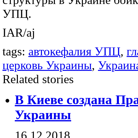
УПЦ.
IAR/aj
tags:
автокефалия УПЦ
,
гл
церковь Украины
,
Украин
Related stories
В Киеве создана Пр
Украины
16.12.2018