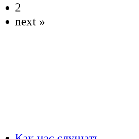
2
next »
Как нас слушать