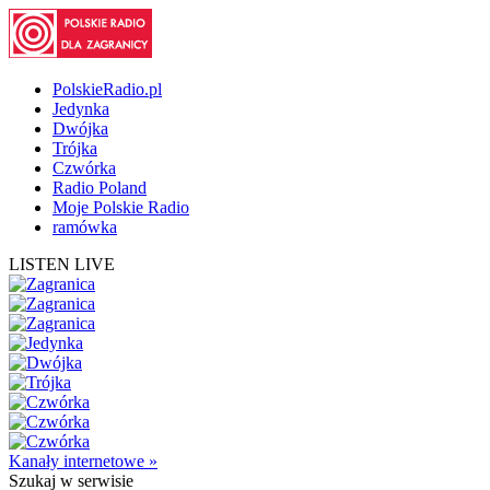
PolskieRadio.pl
Jedynka
Dwójka
Trójka
Czwórka
Radio Poland
Moje Polskie Radio
ramówka
LISTEN LIVE
Kanały internetowe »
Szukaj
w serwisie