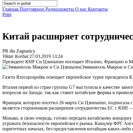
Главная
Популярное
Радиосюжеты
О нас
Контакты
Print
Китай расширяет сотрудничес
PR dla Zagranicy
Viktar Korbut
27.03.2019 13:24
Президент КНР Си Цзиньпин посещает Италию, Францию и М
Эмманюэль Макрон и С
Газета Rzeczpospolita освещает европейское турне президент
Италия первой из стран группы G7 выступила в качестве заинт
вопросов на Западе, так как ставит китайские фирмы в привиле
Франция, которую посетил 26 марта Си Цзиньпин, подписала 
является сторонником расширения сотрудничества ЕС с КНР, — 
Монако, в свою очередь, готово передать китайскому концерну
угрожать безопасности европейского рынка. Канцлер ФРГ Анге
паритетных началах, без предоставления китайцам каких-либо п