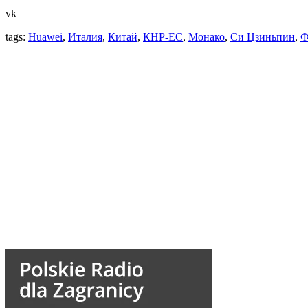
vk
tags:
Huawei
,
Италия
,
Китай
,
КНР-ЕС
,
Монако
,
Си Цзиньпин
,
Ф