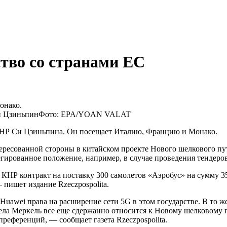
тво со странами ЕС
онако.
и Цзиньпин
Фото: EPA/YOAN VALAT
а КНР Си Цзиньпина. Он посещает Италию, Францию и Монако.
ересованной стороны в китайском проекте Нового шелкового пути
гированное положение, например, в случае проведения тендеров,
с КНР контракт на поставку 300 самолетов «Аэробус» на сумму
пишет издание Rzeczpospolita.
 Huawei права на расширение сети 5G в этом государстве. В то 
ла Меркель все еще сдержанно относится к Новому шелковому пу
референций, — сообщает газета Rzeczpospolita.