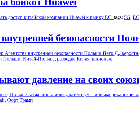
ла бойкот Huawei
вать доступ китайской компании Huawei к рынку ЕС.
tags:
5G
,
E
внутренней безопасности Пол
р Агентства внутренней безопасности Польши Петр Д., вероятн
ти Польши
,
Китай-Польша
,
разведка Китая
,
шпионаж
ывают давление на своих союз
mes, Польше также поставили ультиматум – или американское во
ай
,
Форт Трамп