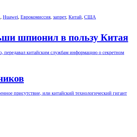
C
,
Huawei
,
Еврокомиссия
,
запрет
,
Китай
,
США
ьши шпионил в пользу Китая
о, передавал китайским службам информацию о секретном
ников
енное присутствие, или китайский технологический гигант