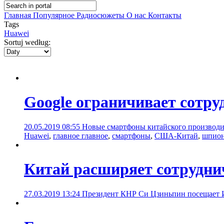
Главная
Популярное
Радиосюжеты
О нас
Контакты
Tags
Huawei
Sortuj według:
Google ограничивает сотру
20.05.2019 08:55
Новые смартфоны китайского производи
Huawei
,
главное главное
,
смартфоны
,
США-Китай
,
шпио
Китай расширяет сотрудни
27.03.2019 13:24
Президент КНР Си Цзиньпин посещает