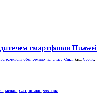
одителем смартфонов Huawei
программному обеспечению, например, Gmail.
tags:
Google
,
ЕС
,
Монако
,
Си Цзиньпин
,
Франция