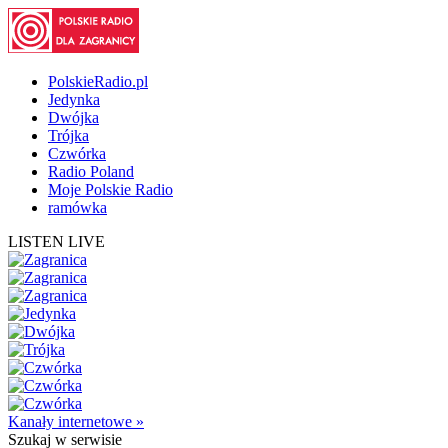
PolskieRadio.pl
Jedynka
Dwójka
Trójka
Czwórka
Radio Poland
Moje Polskie Radio
ramówka
LISTEN LIVE
Kanały internetowe »
Szukaj
w serwisie