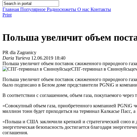
Главная
Популярное
Радиосюжеты
О нас
Контакты
Print
Польша увеличит объем пос
PR dla Zagranicy
Daria Yurieva
12.06.2019 18:40
Польша увеличит объем поставок сжиженного природного газа 
СПГ-терминал в Свиноуйсьце
Польша увеличит объем поставок сжиженного природного газа 
было подписано в Белом доме представители PGNiG и компани
В соответствии с соглашением, объем газа, покупаемого через т
«Совокупный объем газа, приобретенного компанией PGNiG чер
миллион тонн будет приходиться на терминал Калкасье Пасс, а 
«Польша и США заключили крепкий и стратегический союз и др
энергетическая безопасность достигается благодаря энергетич
соглашения.