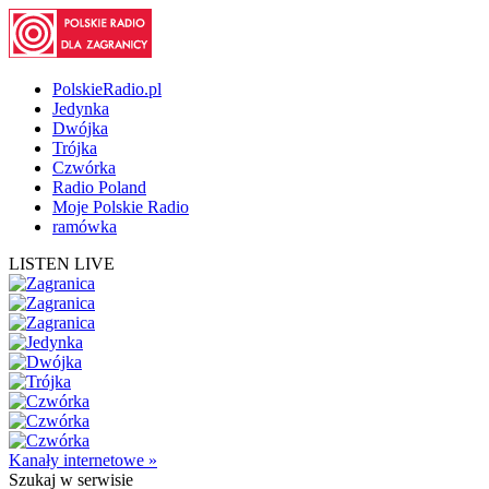
PolskieRadio.pl
Jedynka
Dwójka
Trójka
Czwórka
Radio Poland
Moje Polskie Radio
ramówka
LISTEN LIVE
Kanały internetowe »
Szukaj
w serwisie