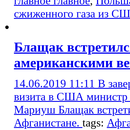
главное главное
,
Польш
сжиженного газа из С
Блащак встретилс
американскими ве
14.06.2019 11:11
В зав
визита в США министр
Мариуш Блащак встрети
Афганистане.
tags:
Афга