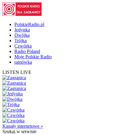
PolskieRadio.pl
Jedynka
Dwójka
Trójka
Czwórka
Radio Poland
Moje Polskie Radio
ramówka
LISTEN LIVE
Kanały internetowe »
Szukaj
w serwisie