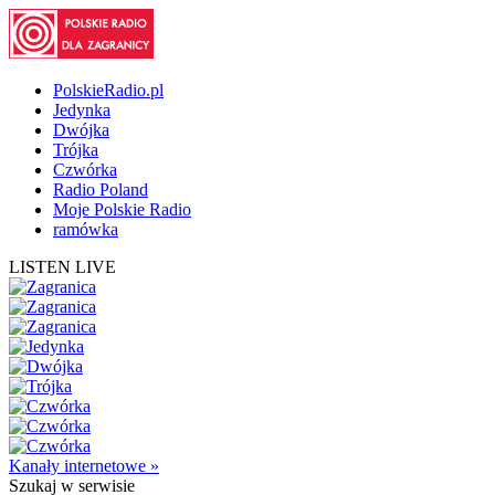
PolskieRadio.pl
Jedynka
Dwójka
Trójka
Czwórka
Radio Poland
Moje Polskie Radio
ramówka
LISTEN LIVE
Kanały internetowe »
Szukaj
w serwisie